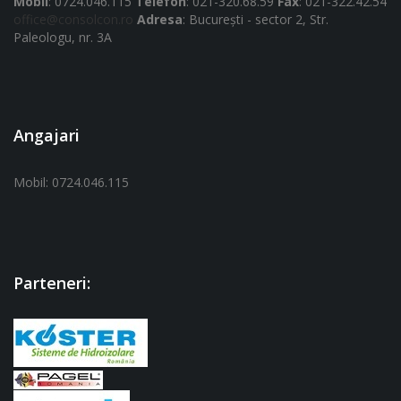
Mobil
: 0724.046.115
Telefon
: 021-320.68.59
Fax
: 021-322.42.54
office@consolcon.ro
Adresa
: Bucureşti - sector 2, Str.
Paleologu, nr. 3A
Angajari
Mobil: 0724.046.115
Parteneri: