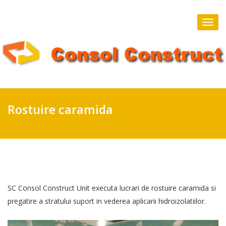
Skip
to
Togg
content
navi
Rostuire caramida
SC Consol Construct Unit executa lucrari de rostuire caramida si
pregatire a stratului suport in vederea aplicarii hidroizolatiilor.